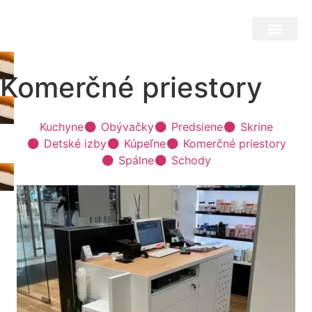
Komerčné priestory
Kuchyne
Obývačky
Predsiene
Skrine
Detské izby
Kúpeľne
Komerčné priestory
Spálne
Schody