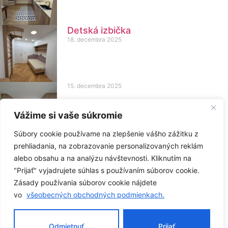
Detská izbička
18. decembra 2025
15. decembra 2025
Vážime si vaše súkromie
Súbory cookie používame na zlepšenie vášho zážitku z
,,Svet je v rukách tých, čo majú
prehliadania, na zobrazovanie personalizovaných reklám
odvahu snívať, dokážu prijať riziko a
alebo obsahu a na analýzu návštevnosti. Kliknutím na
žiť podľa vlastných schopností“
"Prijať" vyjadrujete súhlas s používaním súborov cookie.
11. decembra 2025
Zásady používania súborov cookie nájdete
vo
všeobecných obchodných podmienkach.
Zobraziť všetky
Odmietnuť
Prijať